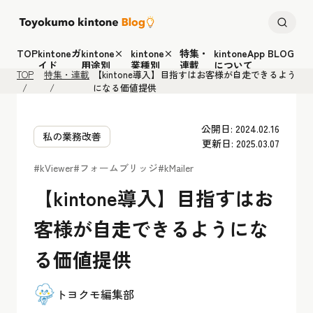
TOP
kintoneガ
kintone×
kintone×
特集・
kintoneApp BLOG
イド
用途別
業種別
連載
について
TOP
特集・連載
【kintone導入】目指すはお客様が自走できるよう
になる価値提供
公開日: 2024.02.16
私の業務改善
更新日: 2025.03.07
#kViewer
#フォームブリッジ
#kMailer
【kintone導入】目指すはお
客様が自走できるようにな
る価値提供
トヨクモ編集部