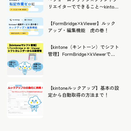
リエイターでできること〜kintone
の活用の幅を広げよう
【FormBridge×kViewer】ルック
アップ・編集機能 虎の巻！
【kintone（キントーン）でシフト
管理】FormBridge×kViewerで作
成したカレンダーから出勤管理！
【kintoneルックアップ】基本の設
定から自動取得の方法まで！