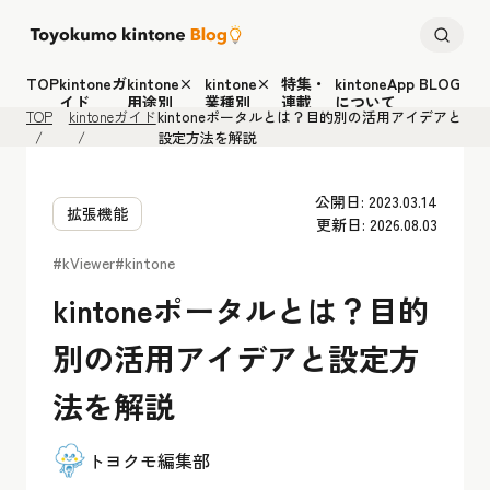
TOP
kintoneガ
kintone×
kintone×
特集・
kintoneApp BLOG
イド
用途別
業種別
連載
について
TOP
kintoneガイド
kintoneポータルとは？目的別の活用アイデアと
設定方法を解説
公開日: 2023.03.14
拡張機能
更新日: 2026.08.03
#kViewer
#kintone
kintoneポータルとは？目的
別の活用アイデアと設定方
法を解説
トヨクモ編集部