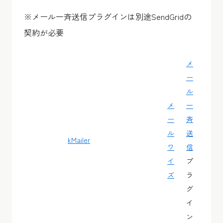
※メール一斉送信プラグインは別途SendGridの
契約が必要
メ
ー
ル
メ
一
ー
斉
ル
送
kMailer
ワ
信
イ
プ
ズ
ラ
グ
イ
ン