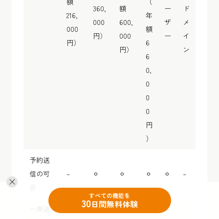
額
（
360,
額
ー
ド
216,
年
000
600,
ザ
メ
000
額
円）
000
ー
イ
円）
6
円）
ン
6
0,
0
0
0
円
）
予約送
信の可
–
⚪︎
⚪︎
⚪︎
⚪︎
–
否
すべての機能を
30
日間無料体験
一斉送