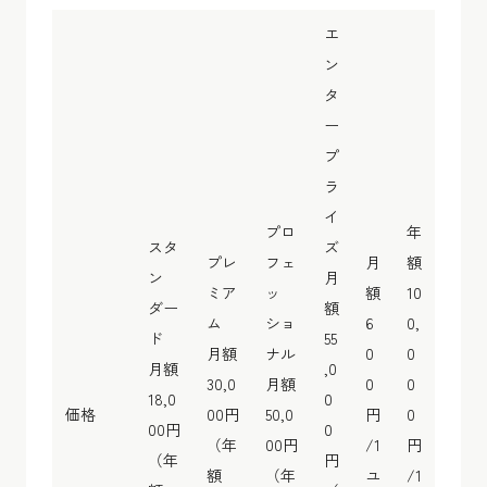
エ
ン
タ
ー
プ
ラ
イ
プロ
年
スタ
ズ
プレ
フェ
月
額
ン
月
ミア
ッ
額
10
ダー
額
ム
ショ
6
0,
ド
55
月額
ナル
0
0
月額
,0
30,0
月額
0
0
18,0
0
価格
00円
50,0
円
0
00円
0
（年
00円
/1
円
（年
円
額
（年
ユ
/1