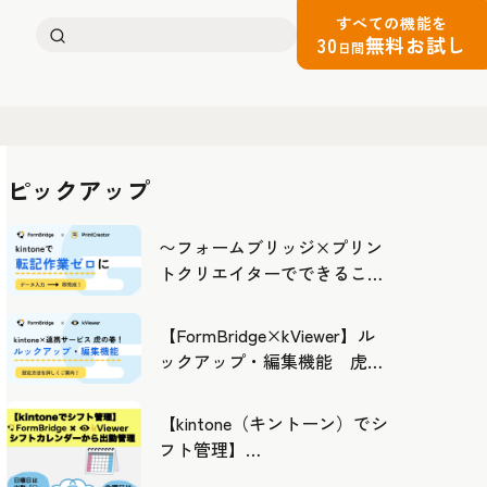
すべての機能を
検
30
無料お試し
日間
索:
ピックアップ
〜フォームブリッジ×プリン
トクリエイターでできるこ
と〜kintoneの活用の幅を広げ
よう
【FormBridge×kViewer】ル
ックアップ・編集機能 虎の
巻！
【kintone（キントーン）でシ
フト管理】
FormBridge×kViewerで作成