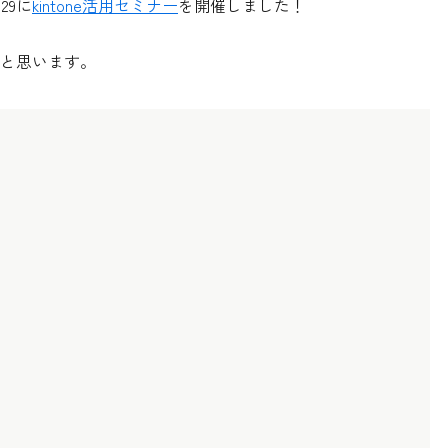
29に
kintone活用セミナー
を開催しました！
と思います。