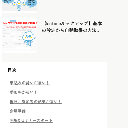
したカレンダーから出勤管
理！
【kintoneルックアップ】基本
の設定から自動取得の方法ま
で！
目次
申込みの勢いが凄い！
参加率が凄い！
当日、参加者の熱気が凄い！
会場準備
開場&セミナースタート