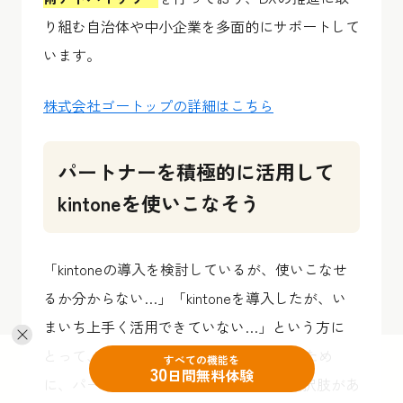
り組む自治体や中小企業を多面的にサポートして
います。
株式会社ゴートップの詳細はこちら
パートナーを積極的に活用して
kintoneを使いこなそう
「kintoneの導入を検討しているが、使いこなせ
るか分からない…」「kintoneを導入したが、い
まいち上手く活用できていない…」という方に
とって、「kintoneの強みを最大限活かすため
すべての機能を
30
日間無料体験
に、パートナーの力を借りる」という選択肢があ