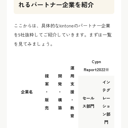
れるパートナー企業を紹介
ここからは、具体的なkintoneのパートナー企業
を9社抜粋してご紹介していきます。まずは一覧
を見てみましょう。
Cypn
運
Report2022※
提
開
用
イン
案
発
支
テグ
企業名
・
・
援
セール
レー
販
構
・
ス部門
ショ
売
築
教
ン部
育
門