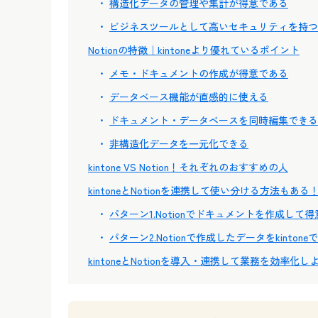
構造化データの管理や集計が得意である
ビジネスツールとして高いセキュリティを持つ
Notionの特徴｜kintoneより優れているポイント
メモ・ドキュメントの作成が得意である
データベース機能が直感的に使える
ドキュメント・データベースを同時編集できる
非構造化データを一元化できる
kintone VS Notion！それぞれのおすすめの人
kintoneとNotionを連携して使い分ける方法もある
パターン1.Notionでドキュメントを作成して
パターン2.Notionで作成したデータをkinton
kintoneとNotionを導入・連携して業務を効率化し