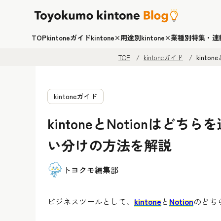
TOP
kintoneガイド
kintone×用途別
kintone×業種別
特集・連
TOP
kintoneガイド
kint
kintoneガイド
kintoneとNotionは
い分けの方法を解説
トヨクモ編集部
ビジネスツールとして、
kintone
と
Notion
のどち