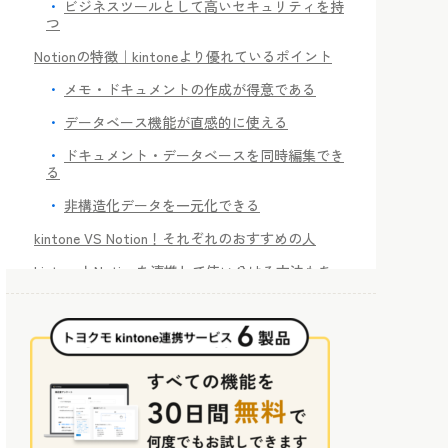
ビジネスツールとして高いセキュリティを持
つ
Notionの特徴｜kintoneより優れているポイント
メモ・ドキュメントの作成が得意である
データベース機能が直感的に使える
ドキュメント・データベースを同時編集でき
る
非構造化データを一元化できる
kintone VS Notion！それぞれのおすすめの人
kintoneとNotionを連携して使い分ける方法もあ
る！
パターン1.Notionでドキュメントを作成して
得意分野を活かす
パターン2.Notionで作成したデータをkintone
で集計・分析する
kintoneとNotionを導入・連携して業務を効率化し
よう！