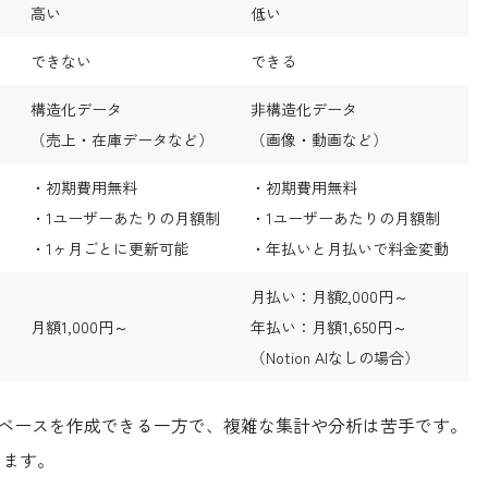
高い
低い
できない
できる
構造化データ
非構造化データ
（売上・在庫データなど）
（画像・動画など）
・初期費用無料
・初期費用無料
・1ユーザーあたりの月額制
・1ユーザーあたりの月額制
・1ヶ月ごとに更新可能
・年払いと月払いで料金変動
月払い：月額2,000円～
月額1,000円～
年払い：月額1,650円～
（Notion AIなしの場合）
ータベースを作成できる一方で、複雑な集計や分析は苦手です。
います。