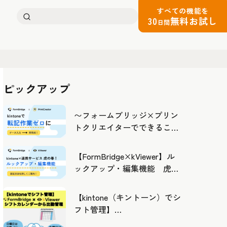
すべての機能を
検
30
無料お試し
日間
索:
ピックアップ
〜フォームブリッジ×プリン
トクリエイターでできるこ
と〜kintoneの活用の幅を広げ
よう
【FormBridge×kViewer】ル
ックアップ・編集機能 虎の
巻！
【kintone（キントーン）でシ
フト管理】
FormBridge×kViewerで作成