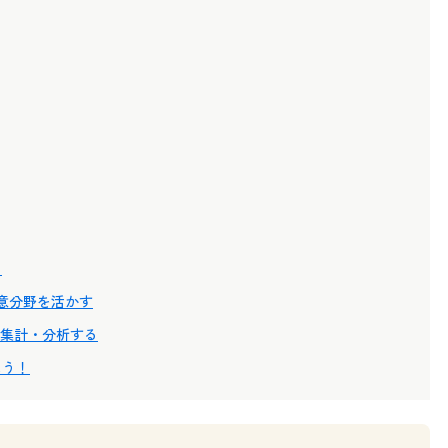
！
得意分野を活かす
eで集計・分析する
よう！