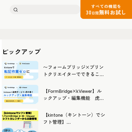
すべての機能を
検
30
無料お試し
日間
索:
ピックアップ
〜フォームブリッジ×プリン
トクリエイターでできるこ
と〜kintoneの活用の幅を広げ
よう
【FormBridge×kViewer】ル
ックアップ・編集機能 虎の
巻！
【kintone（キントーン）でシ
フト管理】
FormBridge×kViewerで作成