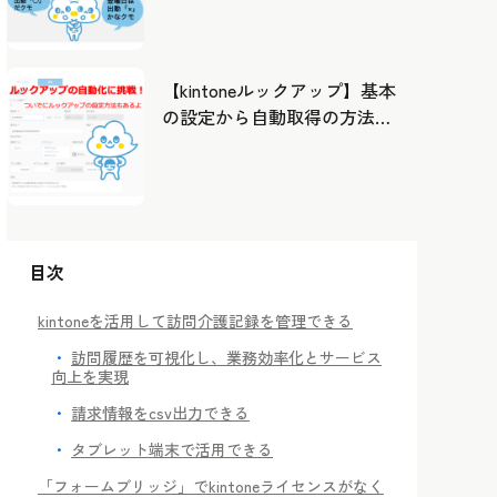
したカレンダーから出勤管
理！
【kintoneルックアップ】基本
の設定から自動取得の方法ま
で！
目次
kintoneを活用して訪問介護記録を管理できる
訪問履歴を可視化し、業務効率化とサービス
向上を実現
請求情報をcsv出力できる
タブレット端末で活用できる
「フォームブリッジ」でkintoneライセンスがなく