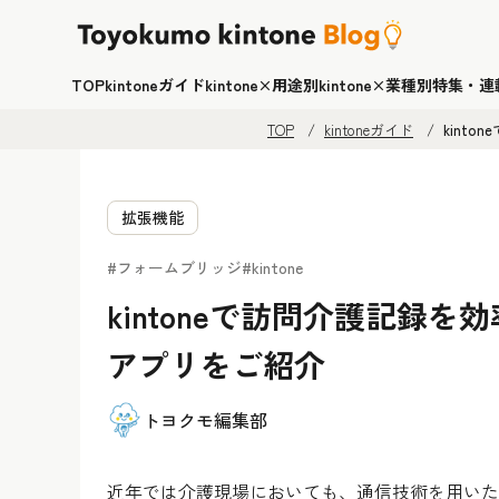
TOP
kintoneガイド
kintone×用途別
kintone×業種別
特集・連
TOP
kintoneガイド
kint
拡張機能
#フォームブリッジ
#kintone
kintoneで訪問介護記録
アプリをご紹介
トヨクモ編集部
近年では介護現場においても、通信技術を用いた