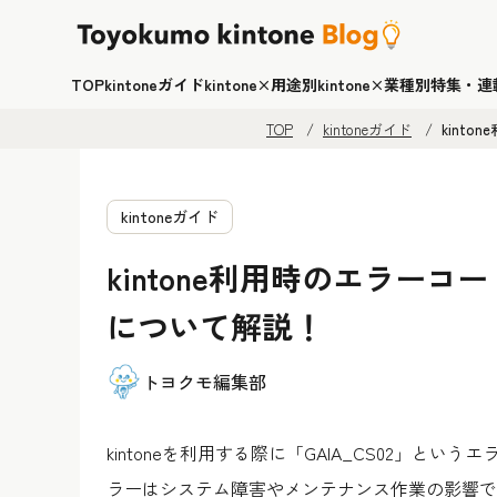
TOP
kintoneガイド
kintone×用途別
kintone×業種別
特集・連
TOP
kintoneガイド
kint
kintoneガイド
kintone利用時のエラーコー
について解説！
トヨクモ編集部
kintoneを利用する際に「GAIA_CS02」
ラーはシステム障害やメンテナンス作業の影響で