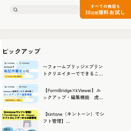
すべての機能を
検
30
無料お試し
日間
索:
ピックアップ
〜フォームブリッジ×プリン
トクリエイターでできるこ
と〜kintoneの活用の幅を広げ
よう
【FormBridge×kViewer】ル
ックアップ・編集機能 虎の
巻！
【kintone（キントーン）でシ
フト管理】
FormBridge×kViewerで作成