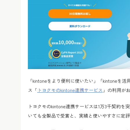
「kintoneをより便利に使いたい」「kintone
ス「
トヨクモのkintone連携サービス
」の利用が
トヨクモのkintone連携サービスは1万3千契
いても全製品で受賞と、実績と使いやすさに定評