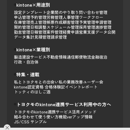
kintone×用途別
設定テンプレート
企業間のやり取り
問い合わせ管理
申込管理
予約管理
労務管理
人事管理
ワークフロー
在庫管理
売上管理
帳票作成
顧客管理
予実管理
申請管理
契約管理
日程調整
スケジュール管理
採用管理
進捗管理
勤怠管理
日報管理
案件管理
経費申請
営業支援
データ公開
データ集計
見積管理
請求管理
kintone×業種別
製造
建設
サービス
不動産
情報通信
郵便
物流
金融
宿泊
行政・自治体
特集・連載
私とトヨクモとの出会い
私の業務改善
ユーザー会
kintone認定資格 合格体験記
イベントレポート
トッティのはしご酒
トヨクモのkintone連携サービス利用中の方へ
トヨクモのkintone連携サービス活用メソッド
組み合わせて使う
使い方
機能
verアップ情報
JS/CSS サンプル