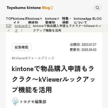
TOP
kintoneガ
kintone×
kintone×
特集・
kintoneApp BLOG
イド
用途別
業種別
連載
について
TOP
kintoneガイ
kintoneで物品購入申請もラクラク〜kViewerルッ
ド
クアップ機能を活用
公開日: 2023.07.27
拡張機能
更新日: 2025.09.03
#kViewer
#フォームブリッジ
kintoneで物品購入申請もラ
クラク〜kViewerルックアッ
プ機能を活用
トヨクモ編集部