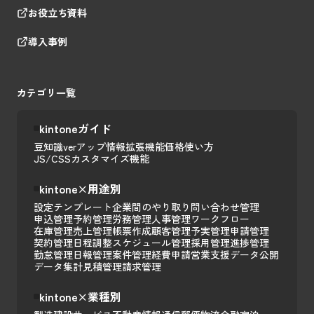
お役立ち資料
導入事例
カテゴリ一覧
kintoneガイド
豆知識
verアップ情報
拡張機能
価格
使い方
JS/CSSカスタマイズ
機能
kintone×用途別
設定テンプレート
企業間のやり取り
問い合わせ管理
申込管理
予約管理
労務管理
人事管理
ワークフロー
在庫管理
売上管理
帳票作成
顧客管理
予実管理
申請管理
契約管理
日程調整
スケジュール管理
採用管理
進捗管理
勤怠管理
日報管理
案件管理
経費申請
営業支援
データ公開
データ集計
見積管理
請求管理
kintone×業種別