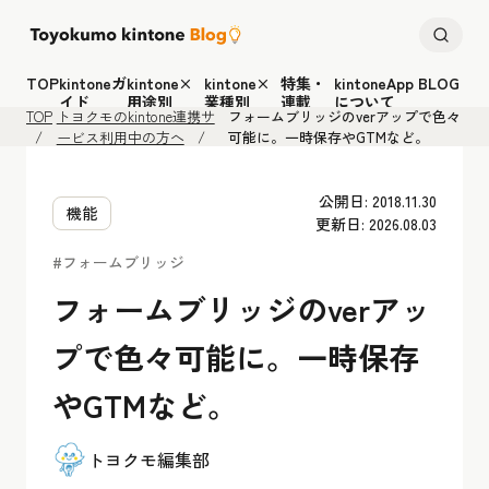
TOP
kintoneガ
kintone×
kintone×
特集・
kintoneApp BLOG
イド
用途別
業種別
連載
について
TOP
トヨクモのkintone連携サ
フォームブリッジのverアップで色々
ービス利用中の方へ
可能に。一時保存やGTMなど。
公開日: 2018.11.30
機能
更新日: 2026.08.03
#フォームブリッジ
フォームブリッジのverアッ
プで色々可能に。一時保存
やGTMなど。
トヨクモ編集部