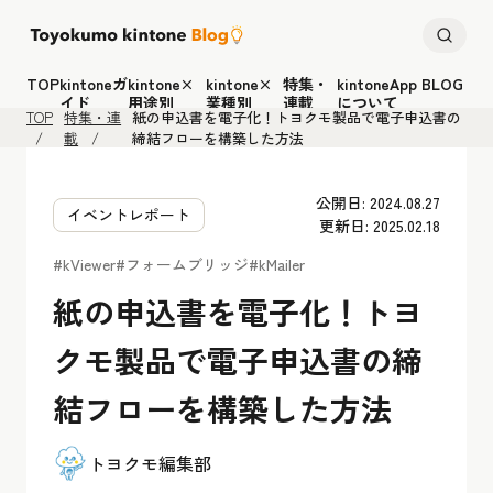
TOP
kintoneガ
kintone×
kintone×
特集・
kintoneApp BLOG
イド
用途別
業種別
連載
について
TOP
特集・連
紙の申込書を電子化！トヨクモ製品で電子申込書の
載
締結フローを構築した方法
公開日: 2024.08.27
イベントレポート
更新日: 2025.02.18
#kViewer
#フォームブリッジ
#kMailer
紙の申込書を電子化！トヨ
クモ製品で電子申込書の締
結フローを構築した方法
トヨクモ編集部