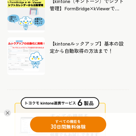
【kintone（キントーン）でシフト
管理】FormBridge×kViewerで作
成したカレンダーから出勤管理！
【kintoneルックアップ】基本の設
定から自動取得の方法まで！
すべての機能を
30
日間無料体験