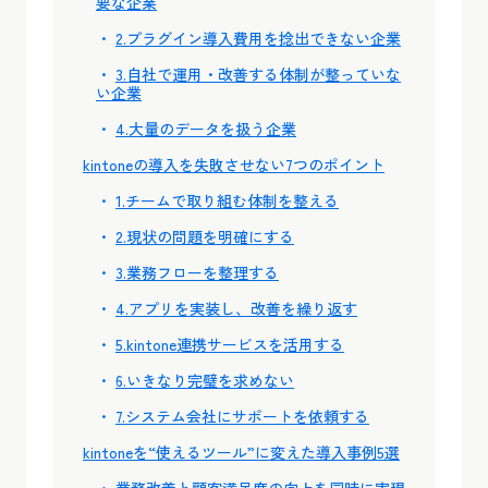
要な企業
2.プラグイン導入費用を捻出できない企業
3.自社で運用・改善する体制が整っていな
い企業
4.大量のデータを扱う企業
kintoneの導入を失敗させない7つのポイント
1.チームで取り組む体制を整える
2.現状の問題を明確にする
3.業務フローを整理する
4.アプリを実装し、改善を繰り返す
5.kintone連携サービスを活用する
6.いきなり完璧を求めない
7.システム会社にサポートを依頼する
kintoneを“使えるツール”に変えた導入事例5選