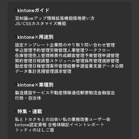
kintoneガイド
豆知識
verアップ情報
拡張機能
価格
使い方
JS/CSSカスタマイズ
機能
kintone×用途別
設定テンプレート
企業間のやり取り
問い合わせ管理
申込管理
予約管理
労務管理
人事管理
ワークフロー
在庫管理
売上管理
帳票作成
顧客管理
予実管理
申請管理
契約管理
日程調整
スケジュール管理
採用管理
進捗管理
勤怠管理
日報管理
案件管理
経費申請
営業支援
データ公開
データ集計
見積管理
請求管理
kintone×業種別
製造
建設
サービス
不動産
情報通信
郵便
物流
金融
宿泊
行政・自治体
特集・連載
私とトヨクモとの出会い
私の業務改善
ユーザー会
kintone認定資格 合格体験記
イベントレポート
トッティのはしご酒