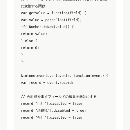
に変換する関数

var getValue = function(field) {

var value = parseFloat(field);

if(!Number.isNaN(value)) {

return value;

} else {

return 0;

}

};

kintone.events.on(events, function(event) {

var record = event.record;

// 合計値を出すフィールドの編集を無効にする

record["小計"].disabled = true;

record["消費税"].disabled = true;

record["合計"].disabled = true;
