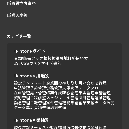
お役立ち資料
導入事例
カテゴリ一覧
kintoneガイド
豆知識
verアップ情報
拡張機能
価格
使い方
JS/CSSカスタマイズ
機能
kintone×用途別
設定テンプレート
企業間のやり取り
問い合わせ管理
申込管理
予約管理
労務管理
人事管理
ワークフロー
在庫管理
売上管理
帳票作成
顧客管理
予実管理
申請管理
契約管理
日程調整
スケジュール管理
採用管理
進捗管理
勤怠管理
日報管理
案件管理
経費申請
営業支援
データ公開
データ集計
見積管理
請求管理
kintone×業種別
製造
建設
サービス
不動産
情報通信
郵便
物流
金融
宿泊