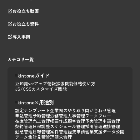
お役立ち動画
お役立ち資料
導入事例
カテゴリ一覧
kintoneガイド
豆知識
verアップ情報
拡張機能
価格
使い方
JS/CSSカスタマイズ
機能
kintone×用途別
設定テンプレート
企業間のやり取り
問い合わせ管理
申込管理
予約管理
労務管理
人事管理
ワークフロー
在庫管理
売上管理
帳票作成
顧客管理
予実管理
申請管理
契約管理
日程調整
スケジュール管理
採用管理
進捗管理
勤怠管理
日報管理
案件管理
経費申請
営業支援
データ公開
データ集計
見積管理
請求管理