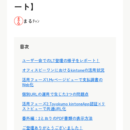
ート】
まるﾁｬﾝ
目次
ユーザー会でのLT登壇の様子をレポート！
オフィスビーワンにおけるkintoneの活用状況
活用フェーズ1.Myページビューで支払調書の
Web化
個別URLの運用で生じた3つの問題点
活用フェーズ2.Toyokumo kintoneApp認証×リ
ストビューで共通URL化
番外編：2とおりのPDF書類の表示方法
ご登壇ありがとうございました！