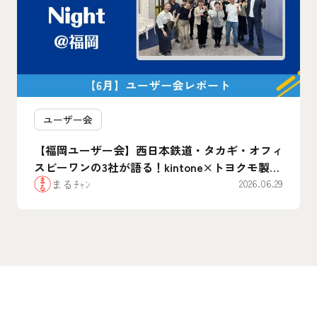
ユーザー会
【福岡ユーザー会】西日本鉄道・タカギ・オフィ
スビーワンの3社が語る！kintone×トヨクモ製品
のリアルな”腹割”活用事例まとめ
まるﾁｬﾝ
2026.06.29