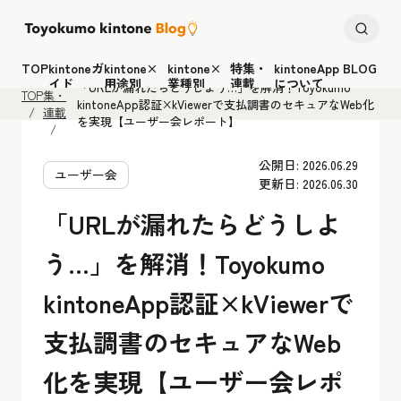
TOP
kintoneガ
kintone×
kintone×
特集・
kintoneApp BLOG
特
イド
用途別
業種別
連載
について
「URLが漏れたらどうしよう…」を解消！Toyokumo
TOP
集・
kintoneApp認証×kViewerで支払調書のセキュアなWeb化
連載
を実現【ユーザー会レポート】
公開日: 2026.06.29
ユーザー会
更新日: 2026.06.30
「URLが漏れたらどうしよ
う…」を解消！Toyokumo
kintoneApp認証×kViewerで
支払調書のセキュアなWeb
化を実現【ユーザー会レポ