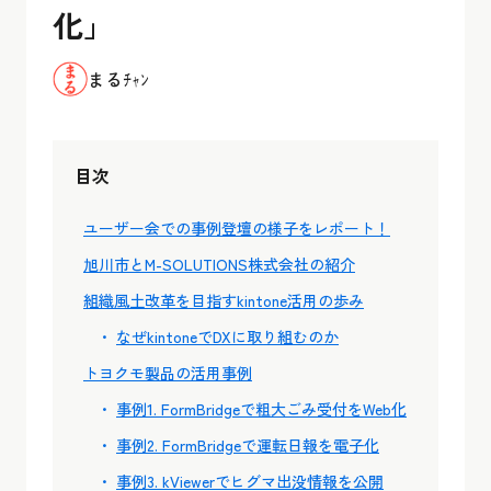
化」
まるﾁｬﾝ
目次
ユーザー会での事例登壇の様子をレポート！
旭川市とM-SOLUTIONS株式会社の紹介
組織風土改革を目指すkintone活用の歩み
なぜkintoneでDXに取り組むのか
トヨクモ製品の活用事例
事例1. FormBridgeで粗大ごみ受付をWeb化
事例2. FormBridgeで運転日報を電子化
事例3. kViewerでヒグマ出没情報を公開