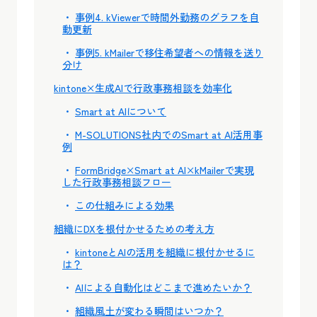
事例4. kViewerで時間外勤務のグラフを自
動更新
事例5. kMailerで移住希望者への情報を送り
分け
kintone×生成AIで行政事務相談を効率化
Smart at AIについて
M-SOLUTIONS社内でのSmart at AI活用事
例
FormBridge×Smart at AI×kMailerで実現
した行政事務相談フロー
この仕組みによる効果
組織にDXを根付かせるための考え方
kintoneとAIの活用を組織に根付かせるに
は？
AIによる自動化はどこまで進めたいか？
組織風土が変わる瞬間はいつか？