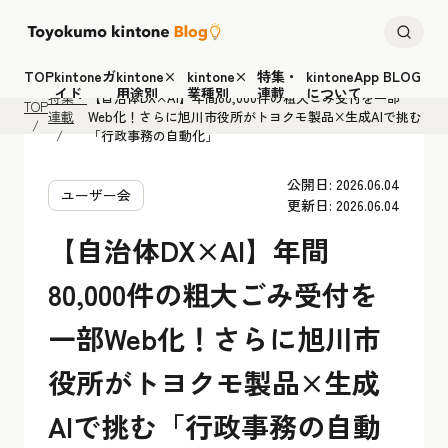
TOP
kintoneガ
kintone×
kintone×
特集・
kintoneApp BLOG
イド
用途別
業種別
連載
について
特集・
【自治体DX×AI】年間80,000件の粗大ごみ受付を一部
TOP
連載
Web化！さらに旭川市役所がトヨクモ製品×生成AIで挑む
「行政事務の自動化」
公開日: 2026.06.04
ユーザー会
更新日: 2026.06.04
【自治体DX×AI】年間
80,000件の粗大ごみ受付を
一部Web化！さらに旭川市
役所がトヨクモ製品×生成
AIで挑む「行政事務の自動