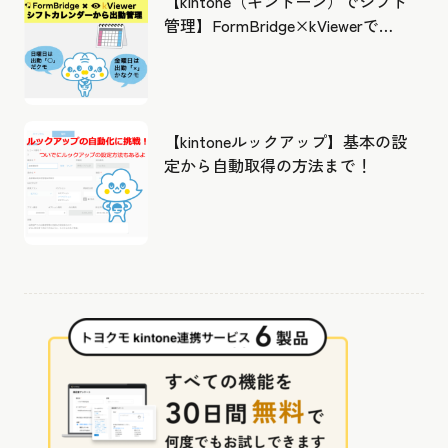
【kintone（キントーン）でシフト
管理】FormBridge×kViewerで作
成したカレンダーから出勤管理！
【kintoneルックアップ】基本の設
定から自動取得の方法まで！