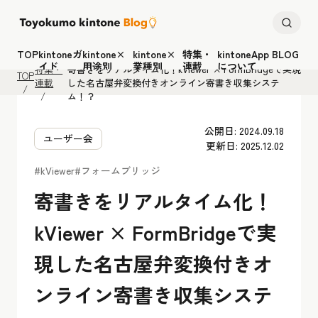
TOP
kintoneガ
kintone×
kintone×
特集・
kintoneApp BLOG
イド
用途別
業種別
連載
について
特集・
寄書きをリアルタイム化！kViewer × FormBridgeで実現
TOP
連載
した名古屋弁変換付きオンライン寄書き収集システ
ム！？
公開日: 2024.09.18
ユーザー会
更新日: 2025.12.02
#kViewer
#フォームブリッジ
寄書きをリアルタイム化！
kViewer × FormBridgeで実
現した名古屋弁変換付きオ
ンライン寄書き収集システ