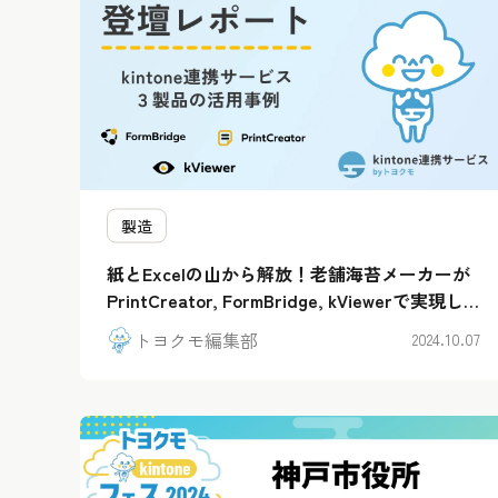
製造
紙とExcelの山から解放！老舗海苔メーカーが
PrintCreator, FormBridge, kViewerで実現し
た帳票自動作成＆顧客DX
トヨクモ編集部
2024.10.07