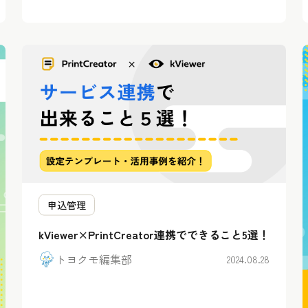
申込管理
kViewer×PrintCreator連携でできること5選！
トヨクモ編集部
2024.08.28