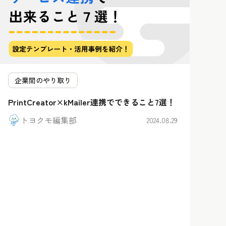
企業間のやり取り
PrintCreator×kMailer連携でできること7選！
トヨクモ編集部
2024.08.29