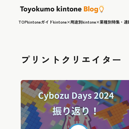
TOP
kintoneガイド
kintone×用途別
kintone×業種別
特集・連
プリントクリエイター