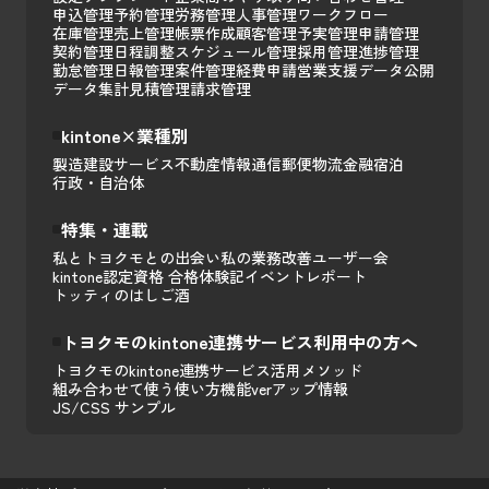
申込管理
予約管理
労務管理
人事管理
ワークフロー
在庫管理
売上管理
帳票作成
顧客管理
予実管理
申請管理
契約管理
日程調整
スケジュール管理
採用管理
進捗管理
勤怠管理
日報管理
案件管理
経費申請
営業支援
データ公開
データ集計
見積管理
請求管理
kintone×業種別
製造
建設
サービス
不動産
情報通信
郵便
物流
金融
宿泊
行政・自治体
特集・連載
私とトヨクモとの出会い
私の業務改善
ユーザー会
kintone認定資格 合格体験記
イベントレポート
トッティのはしご酒
トヨクモのkintone連携サービス利用中の方へ
トヨクモのkintone連携サービス活用メソッド
組み合わせて使う
使い方
機能
verアップ情報
JS/CSS サンプル