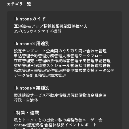
カテゴリ一覧
kintoneガイド
豆知識
verアップ情報
拡張機能
価格
使い方
JS/CSSカスタマイズ
機能
kintone×用途別
設定テンプレート
企業間のやり取り
問い合わせ管理
申込管理
予約管理
労務管理
人事管理
ワークフロー
在庫管理
売上管理
帳票作成
顧客管理
予実管理
申請管理
契約管理
日程調整
スケジュール管理
採用管理
進捗管理
勤怠管理
日報管理
案件管理
経費申請
営業支援
データ公開
データ集計
見積管理
請求管理
kintone×業種別
製造
建設
サービス
不動産
情報通信
郵便
物流
金融
宿泊
行政・自治体
特集・連載
私とトヨクモとの出会い
私の業務改善
ユーザー会
kintone認定資格 合格体験記
イベントレポート