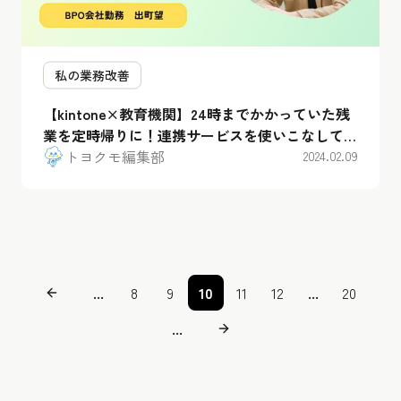
私の業務改善
【kintone×教育機関】24時までかかっていた残
業を定時帰りに！連携サービスを使いこなして業
務改善！
トヨクモ編集部
2024.02.09
...
8
9
10
11
12
...
20
...