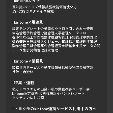
kintoneガイド
豆知識
verアップ情報
拡張機能
価格
使い方
JS/CSSカスタマイズ
機能
kintone×用途別
設定テンプレート
企業間のやり取り
問い合わせ管理
申込管理
予約管理
労務管理
人事管理
ワークフロー
在庫管理
売上管理
帳票作成
顧客管理
予実管理
申請管理
契約管理
日程調整
スケジュール管理
採用管理
進捗管理
勤怠管理
日報管理
案件管理
経費申請
営業支援
データ公開
データ集計
見積管理
請求管理
kintone×業種別
製造
建設
サービス
不動産
情報通信
郵便
物流
金融
宿泊
行政・自治体
特集・連載
私とトヨクモとの出会い
私の業務改善
ユーザー会
kintone認定資格 合格体験記
イベントレポート
トッティのはしご酒
トヨクモのkintone連携サービス利用中の方へ