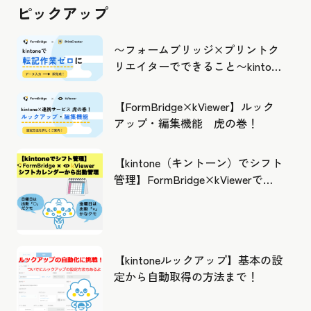
ピックアップ
〜フォームブリッジ×プリントク
リエイターでできること〜kintone
の活用の幅を広げよう
【FormBridge×kViewer】ルック
アップ・編集機能 虎の巻！
【kintone（キントーン）でシフト
管理】FormBridge×kViewerで作
成したカレンダーから出勤管理！
【kintoneルックアップ】基本の設
定から自動取得の方法まで！