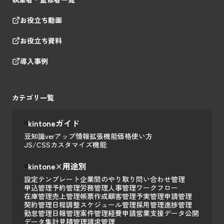
お役立ち動画
お役立ち資料
導入事例
カテゴリ一覧
kintoneガイド
豆知識
verアップ情報
拡張機能
価格
使い方
JS/CSSカスタマイズ
機能
kintone×用途別
設定テンプレート
企業間のやり取り
問い合わせ管理
申込管理
予約管理
労務管理
人事管理
ワークフロー
在庫管理
売上管理
帳票作成
顧客管理
予実管理
申請管理
契約管理
日程調整
スケジュール管理
採用管理
進捗管理
勤怠管理
日報管理
案件管理
経費申請
営業支援
データ公開
データ集計
見積管理
請求管理