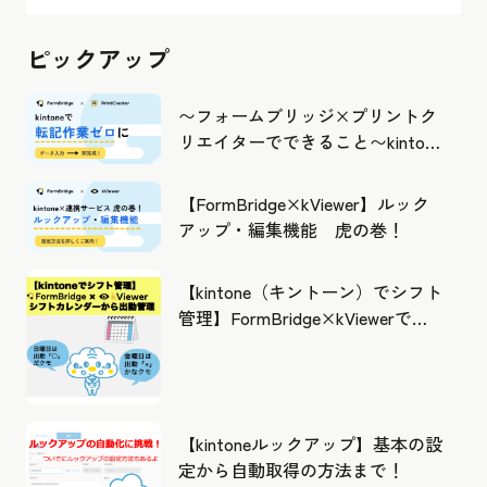
ピックアップ
〜フォームブリッジ×プリントク
リエイターでできること〜kintone
の活用の幅を広げよう
【FormBridge×kViewer】ルック
アップ・編集機能 虎の巻！
【kintone（キントーン）でシフト
管理】FormBridge×kViewerで作
成したカレンダーから出勤管理！
【kintoneルックアップ】基本の設
定から自動取得の方法まで！