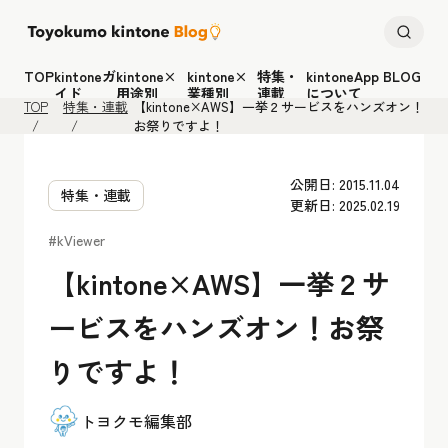
TOP
kintoneガ
kintone×
kintone×
特集・
kintoneApp BLOG
イド
用途別
業種別
連載
について
TOP
特集・連載
【kintone×AWS】一挙２サービスをハンズオン！
お祭りですよ！
公開日: 2015.11.04
特集・連載
更新日: 2025.02.19
#kViewer
【kintone×AWS】一挙２サ
ービスをハンズオン！お祭
りですよ！
トヨクモ編集部