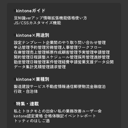
kintoneガイド
豆知識
verアップ情報
拡張機能
価格
使い方
JS/CSSカスタマイズ
機能
kintone×用途別
設定テンプレート
企業間のやり取り
問い合わせ管理
申込管理
予約管理
労務管理
人事管理
ワークフロー
在庫管理
売上管理
帳票作成
顧客管理
予実管理
申請管理
契約管理
日程調整
スケジュール管理
採用管理
進捗管理
勤怠管理
日報管理
案件管理
経費申請
営業支援
データ公開
データ集計
見積管理
請求管理
kintone×業種別
製造
建設
サービス
不動産
情報通信
郵便
物流
金融
宿泊
行政・自治体
特集・連載
私とトヨクモとの出会い
私の業務改善
ユーザー会
kintone認定資格 合格体験記
イベントレポート
トッティのはしご酒