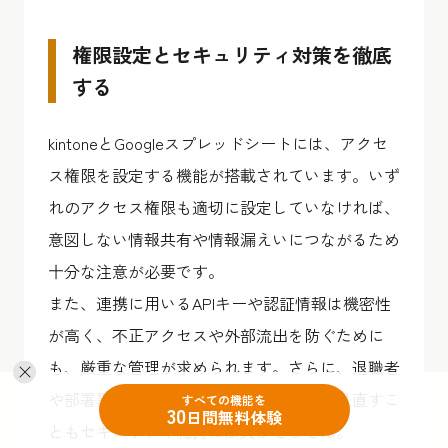
権限設定とセキュリティ対策を徹底
する
kintoneとGoogleスプレッドシートには、アクセ
ス権限を設定する機能が搭載されています。いず
れのアクセス権限も適切に設定していなければ、
意図しない情報共有や情報漏えいにつながるため
十分な注意が必要です。
また、連携に用いるAPIキーや認証情報は機密性
が高く、不正アクセスや外部流出を防ぐために
も、厳重な管理が求められます。さらに、退職者
や部署異動者のアクセス権限を定期的に見直すこ
すべての機能を
30
日間無料体験
ともセキュリティ維持には欠かせません。