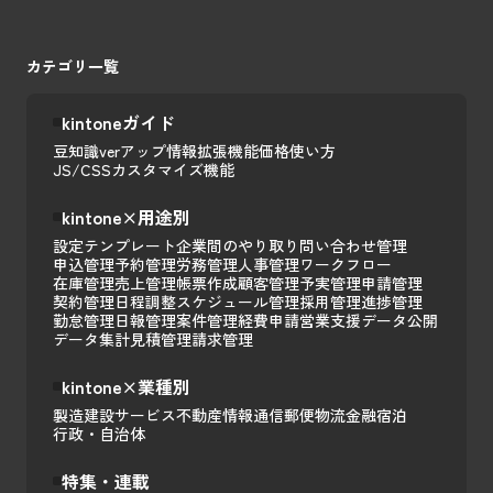
カテゴリ一覧
kintoneガイド
豆知識
verアップ情報
拡張機能
価格
使い方
JS/CSSカスタマイズ
機能
kintone×用途別
設定テンプレート
企業間のやり取り
問い合わせ管理
申込管理
予約管理
労務管理
人事管理
ワークフロー
在庫管理
売上管理
帳票作成
顧客管理
予実管理
申請管理
契約管理
日程調整
スケジュール管理
採用管理
進捗管理
勤怠管理
日報管理
案件管理
経費申請
営業支援
データ公開
データ集計
見積管理
請求管理
kintone×業種別
製造
建設
サービス
不動産
情報通信
郵便
物流
金融
宿泊
行政・自治体
特集・連載