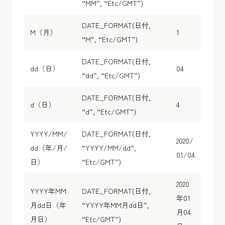
“MM”, “Etc/GMT”)
DATE_FORMAT(日付,
M（月）
1
“M”, “Etc/GMT”)
DATE_FORMAT(日付,
dd（日）
04
“dd”, “Etc/GMT”)
DATE_FORMAT(日付,
d（日）
4
“d”, “Etc/GMT”)
YYYY/MM/
DATE_FORMAT(日付,
2020/
dd（年/月/
“YYYY/MM/dd”,
01/04
日）
“Etc/GMT”)
2020
YYYY年MM
DATE_FORMAT(日付,
年01
月dd日（年
“YYYY年MM月dd日”,
月04
月日）
“Etc/GMT”)