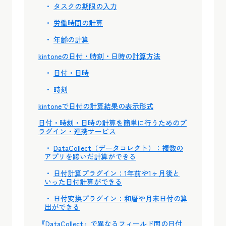
タスクの期限の入力
労働時間の計算
年齢の計算
kintoneの日付・時刻・日時の計算方法
日付・日時
時刻
kintoneで日付の計算結果の表示形式
日付・時刻・日時の計算を簡単に行うためのプ
ラグイン・連携サービス
DataCollect（データコレクト）：複数の
アプリを跨いだ計算ができる
日付計算プラグイン：1年前や1ヶ月後と
いった日付計算ができる
日付変換プラグイン：和暦や月末日付の算
出ができる
『DataCollect』で異なるフィールド間の日付