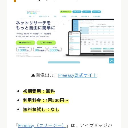
▲画像出典：
Freeasy公式サイト
初期費用：無料
利用料金：1回500円〜
無料お試し：なし
『
Freeasy（フリージー）
』は、アイブリッジが