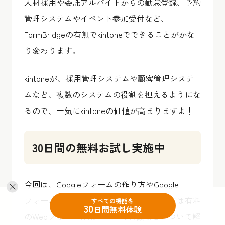
人材採用や委託アルバイトからの勤怠登録、予約
管理システムやイベント参加受付など、
FormBridgeの有無でkintoneでできることがかな
り変わります。
kintoneが、採用管理システムや顧客管理システ
ムなど、複数のシステムの役割を担えるようにな
るので、一気にkintoneの価値が高まりますよ！
30日間の無料お試し実施中
今回は、Googleフォームの作り方やGoogle
フォームのメリット・デメリット、さらには有料
すべての機能を
30
日間無料体験
のWebフォーム作成ツールの特徴などについて解