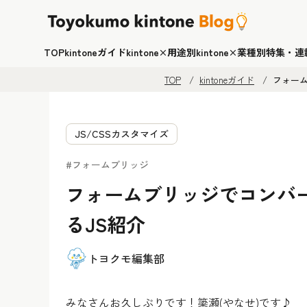
TOP
kintoneガイド
kintone×用途別
kintone×業種別
特集・連
TOP
kintoneガイド
フォー
JS/CSSカスタマイズ
#フォームブリッジ
フォームブリッジでコンバ
るJS紹介
トヨクモ編集部
みなさんお久しぶりです！簗瀬(やなせ)です♪