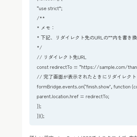
“use strict”;
/**
* メモ：
* 下記、リダイレクト先のURLの””内を書
*/
// リダイレクト先URL
const redirectTo = “https://sample.com/than
// 完了画面が表示されたときにリダイレクト
formBridge.events.on(‘finish.show’, function (c
parent.location.href = redirectTo;
});
})();