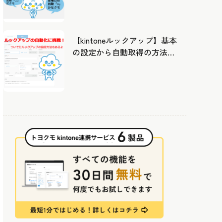
したカレンダーから出勤管
理！
【kintoneルックアップ】基本
の設定から自動取得の方法ま
で！