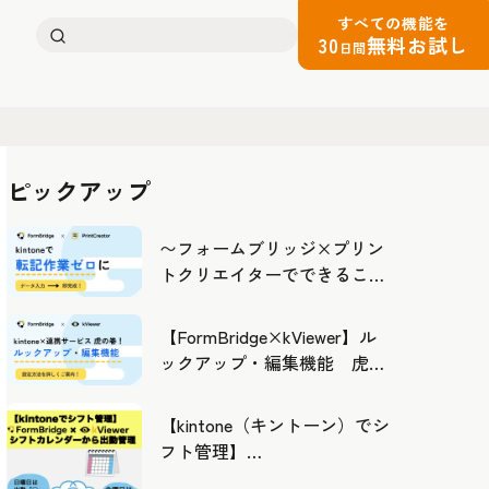
すべての機能を
検
30
無料お試し
日間
索:
ピックアップ
〜フォームブリッジ×プリン
トクリエイターでできるこ
と〜kintoneの活用の幅を広げ
よう
【FormBridge×kViewer】ル
ックアップ・編集機能 虎の
巻！
【kintone（キントーン）でシ
フト管理】
FormBridge×kViewerで作成