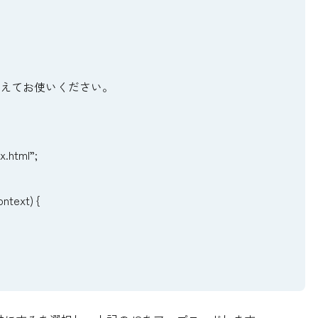
き換えてお使いください。
x.html”;
ontext) {