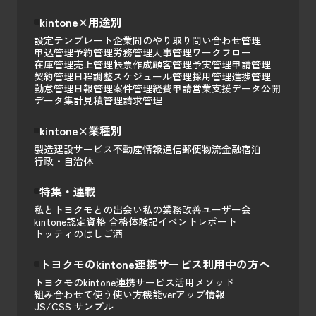
kintone×用途別
設定テンプレート
企業間のやり取り
問い合わせ管理
申込管理
予約管理
労務管理
人事管理
ワークフロー
在庫管理
売上管理
帳票作成
顧客管理
予実管理
申請管理
契約管理
日程調整
スケジュール管理
採用管理
進捗管理
勤怠管理
日報管理
案件管理
経費申請
営業支援
データ公開
データ集計
見積管理
請求管理
kintone×業種別
製造
建設
サービス
不動産
情報通信
郵便
物流
金融
宿泊
行政・自治体
特集・連載
私とトヨクモとの出会い
私の業務改善
ユーザー会
kintone認定資格 合格体験記
イベントレポート
トッティのはしご酒
トヨクモのkintone連携サービス利用中の方へ
トヨクモのkintone連携サービス活用メソッド
組み合わせて使う
使い方
機能
verアップ情報
JS/CSS サンプル