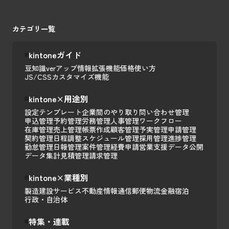
カテゴリ一覧
kintoneガイド
豆知識
verアップ情報
拡張機能
価格
使い方
JS/CSSカスタマイズ
機能
kintone×用途別
設定テンプレート
企業間のやり取り
問い合わせ管理
申込管理
予約管理
労務管理
人事管理
ワークフロー
在庫管理
売上管理
帳票作成
顧客管理
予実管理
申請管理
契約管理
日程調整
スケジュール管理
採用管理
進捗管理
勤怠管理
日報管理
案件管理
経費申請
営業支援
データ公開
データ集計
見積管理
請求管理
kintone×業種別
製造
建設
サービス
不動産
情報通信
郵便
物流
金融
宿泊
行政・自治体
特集・連載