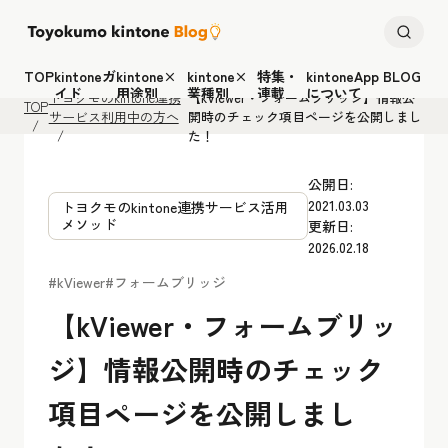
TOP
kintoneガ
kintone×
kintone×
特集・
kintoneApp BLOG
イド
用途別
業種別
連載
について
トヨクモのkintone連携
【kViewer・フォームブリッジ】情報公
TOP
サービス利用中の方へ
開時のチェック項目ページを公開しまし
た！
公開日:
2021.03.03
トヨクモのkintone連携サービス活用
メソッド
更新日:
2026.02.18
#kViewer
#フォームブリッジ
【kViewer・フォームブリッ
ジ】情報公開時のチェック
項目ページを公開しまし