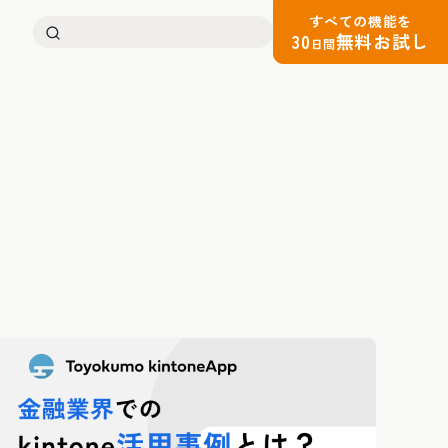
すべての機能を
検
30
無料お試し
日間
索: