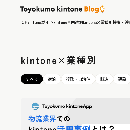
TOP
kintoneガイド
kintone×用途別
kintone×業種別
特集・連
kintone×業種別
すべて
宿泊
行政・自治体
製造
建設