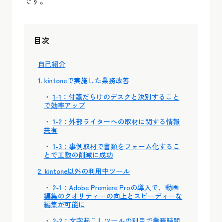
です。
目次
自己紹介
1. kintoneで実施した業務改善
1-1：付箋だらけのデスクと決別すること
で効率アップ
1-2：外部ライターへの取材に関する情報
共有
1-3：事例取材で書類をフォーム化するこ
とで工数の削減に成功
2. kintone以外の利用中ツール
2-1：Adobe Premiere Proの導入で、動画
編集のクオリティーの向上とスピーディーな
編集が可能に
2-2：文字起こしツールの利用で業務時間