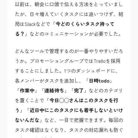
以前は、朝会に口頭で伝える方法をとっていまし
たが、日々増えていくタスクには追いつけず、結
局はSlackなどで「
今どのくらいタスク持って
る？
」などのコミュニケーションが必要でした。
どんなツールで管理するのが一番やりやすいだろ
うか。プロモーショングループではTrelloを採用
することにしました。1つのダッシュボードに、
各メンバーがタスクを追加し、「
日時todo
」
「
作業中
」「
連絡待ち
」「
完了
」などのカテゴリ
を置くことで「
今日◯◯さんはこのタスクを行
う
」「
近日中にこのタスクにも着手しないといけ
ないんだな
」など、一目で把握できます。毎回の
タスク確認はなくなり、タスクの対応漏れも防ぐ