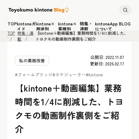
TOP
kintoneガ
kintone×
kintone×
特集・
kintoneApp BLOG
イド
用途別
業種別
連載
について
TOP
特集・連
【kintone＋動画編集】業務時間を1/4に削減した、
載
トヨクモの動画制作裏側をご紹介
公開日: 2022.11.07
私の業務改善
更新日: 2026.02.17
#フォームブリッジ
#スケジューラー
#kintone
【kintone＋動画編集】業務
時間を1/4に削減した、トヨ
クモの動画制作裏側をご紹
介