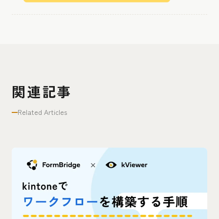
関連記事
Related Articles