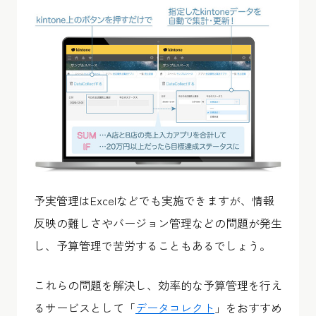
予実管理はExcelなどでも実施できますが、情報
反映の難しさやバージョン管理などの問題が発生
し、予算管理で苦労することもあるでしょう。
これらの問題を解決し、効率的な予算管理を行え
るサービスとして「
データコレクト
」をおすすめ