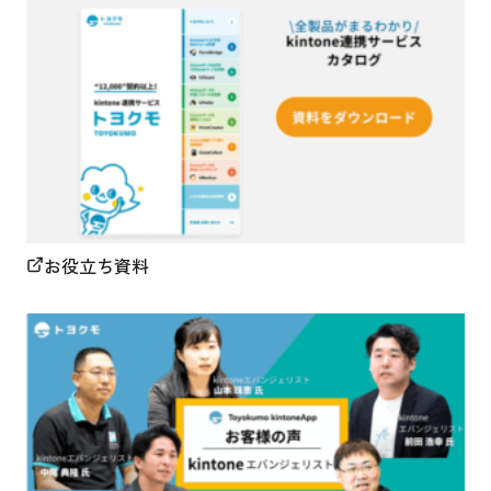
お役立ち資料