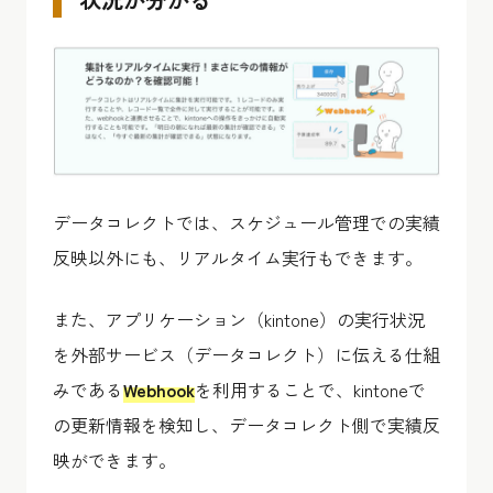
データコレクトでは、スケジュール管理での実績
反映以外にも、リアルタイム実行もできます。
また、アプリケーション（kintone）の実行状況
を外部サービス（データコレクト）に伝える仕組
みである
Webhook
を利用することで、kintoneで
の更新情報を検知し、データコレクト側で実績反
映ができます。