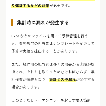
り運営するなどの対策
が必要です。
集計時に漏れが発生する
Excelなどのファイルを用いて予算管理を行う
と、業務部門の担当者はテンプレートを変更して
予算や実績を提出することがあります。
また、経理部の担当者は多くの部署から実績が提
出され、それらを取りまとめなければならず、集
計作業が煩雑となり、
集計ミスや漏れ
が発生する
場合があります。
このようなヒューマンエラーを起こす要因箇所