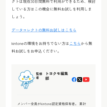
クトは現在30日間無料で利用ができるため、検討
している方はこの機会に無料お試しを利用しま
しょう。
データコレクトの無料お試しはこちら
kintoneの環境をお持ちでない方は
こちら
から無
料お試しをお申込ください。
トヨクモ編集
監修
者
部
メンバー全員がkintone認定資格保有者。 累計