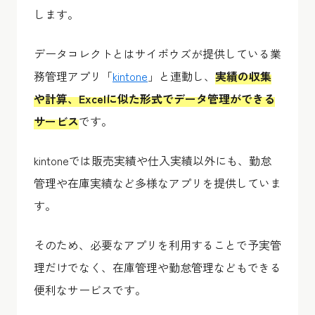
します。
データコレクトとはサイボウズが提供している業
務管理アプリ「
kintone
」と連動し、
実績の収集
や計算、Excelに似た形式でデータ管理ができる
サービス
です。
kintoneでは販売実績や仕入実績以外にも、勤怠
管理や在庫実績など多様なアプリを提供していま
す。
そのため、必要なアプリを利用することで予実管
理だけでなく、在庫管理や勤怠管理などもできる
便利なサービスです。