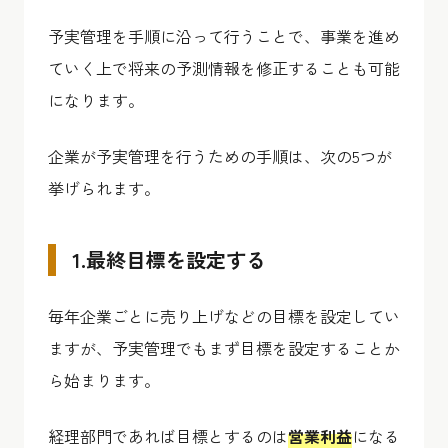
予実管理を手順に沿って行うことで、事業を進め
ていく上で将来の予測情報を修正することも可能
になります。
企業が予実管理を行うための手順は、次の5つが
挙げられます。
1.最終目標を設定する
毎年企業ごとに売り上げなどの目標を設定してい
ますが、予実管理でもまず目標を設定することか
ら始まります。
経理部門であれば目標とするのは
営業利益
になる