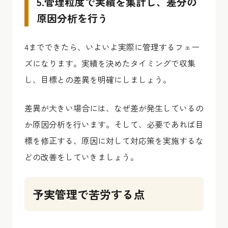
5.管理粒度で実績を集計し、差分の
原因分析を行う
4までできたら、いよいよ実際に管理するフェー
ズになります。実績を決めたタイミングで収集
し、目標との差異を明確にしましょう。
差異が大きい場合には、なぜ差が発生しているの
か原因分析を行います。そして、必要であれば目
標を修正する、原因に対して対応策を実施するな
どの改善をしていきましょう。
予実管理で苦労する点