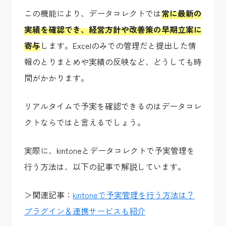
この機能により、データコレクトでは
常に最新の
実績を確認でき、経営方針や改善策の早期立案に
寄与
します。Excelのみでの管理だと提出した情
報のとりまとめや実績の反映など、どうしても時
間がかかります。
リアルタイムで予実を確認できるのはデータコレ
クトならではと言えるでしょう。
実際に、kintoneとデータコレクトで予実管理を
行う方法は、以下の記事で解説しています。
＞関連記事：
kintoneで予実管理を行う方法は？
プラグイン＆連携サービスも紹介