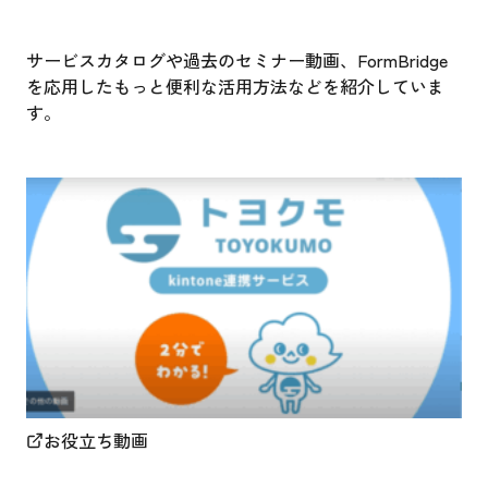
サービスカタログや過去のセミナー動画、FormBridge
を応用したもっと便利な活用方法などを紹介していま
す。
お役立ち動画