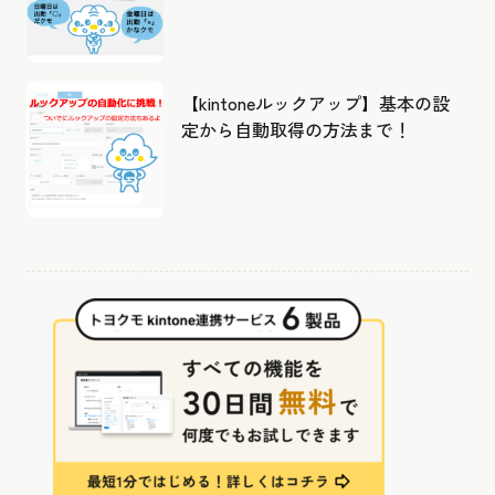
成したカレンダーから出勤管理！
【kintoneルックアップ】基本の設
定から自動取得の方法まで！