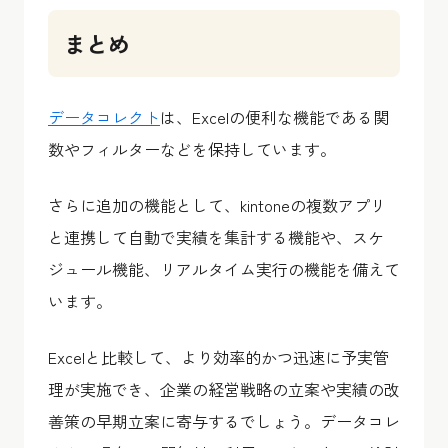
まとめ
データコレクト
は、Excelの便利な機能である関
数やフィルターなどを保持しています。
さらに追加の機能として、kintoneの複数アプリ
と連携して自動で実績を集計する機能や、スケ
ジュール機能、リアルタイム実行の機能を備えて
います。
Excelと比較して、より効率的かつ迅速に予実管
理が実施でき、企業の経営戦略の立案や実績の改
善策の早期立案に寄与するでしょう。データコレ