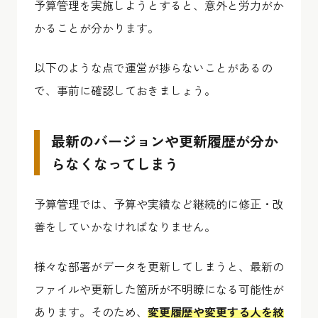
予算管理を実施しようとすると、意外と労力がか
かることが分かります。
以下のような点で運営が捗らないことがあるの
で、事前に確認しておきましょう。
最新のバージョンや更新履歴が分か
らなくなってしまう
予算管理では、予算や実績など継続的に修正・改
善をしていかなければなりません。
様々な部署がデータを更新してしまうと、最新の
ファイルや更新した箇所が不明瞭になる可能性が
あります。そのため、
変更履歴や変更する人を絞