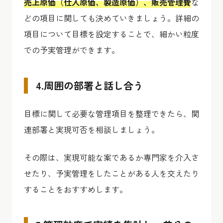
売上原価（仕入原価、製造原価）、販売管理費
な
どの項目に関しても決めていきましょう。詳細の
項目について目標を設定することで、細かい粒度
での予実管理ができます。
4.周囲の部署と話し合う
目標に関して必要な管理項目を整理できたら、関
連部署と実現可否を相談しましょう。
その際は、実現可能な案であるか専門家を介入さ
せたり、予実管理をしたことがある人を交えたり
することをおすすめします。