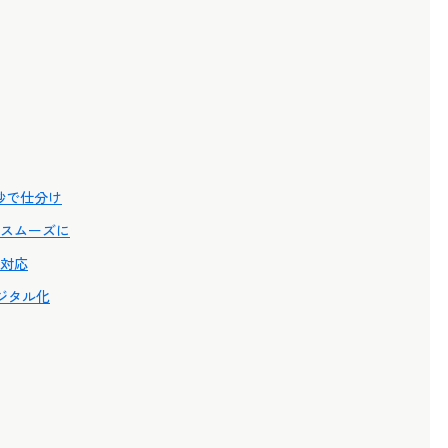
秒で仕分け
をスムーズに
の対応
ジタル化