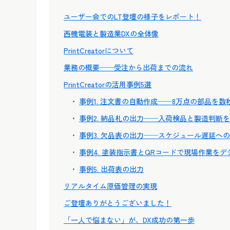
ユーザー会でのLT登壇の様子をレポート！
西機電装と製造業DXの全体像
PrintCreatorについて
業務の概要──受注から出荷までの流れ
PrintCreatorの活用事例5選
事例1. 注文書の自動作成──8万点の部品を数
事例2. 納品札の出力──入荷検品と製造判断
事例3. 欠品表の出力──スケジュール遅延へ
事例4. 塗装指示書とQRコードで現場作業をデ
事例5. 出荷表の出力
リアルタイム原価管理の実現
ご登壇ありがとうございました！
「一人で悩まない」が、DX成功の第一歩