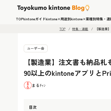
TOP
kintoneガイド
kintone×用途別
kintone×業種別
特集・連
TOP
特集・連載
【製造業】注
ユーザー会
【製造業】注文書も納品札
90以上のkintoneアプリとPri
まるﾁｬﾝ
目次