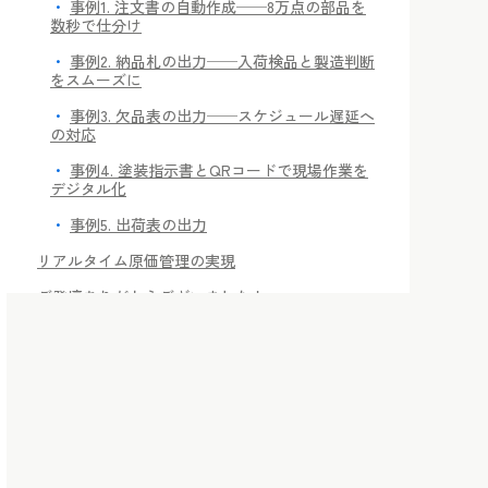
事例1. 注文書の自動作成──8万点の部品を
数秒で仕分け
事例2. 納品札の出力──入荷検品と製造判断
をスムーズに
事例3. 欠品表の出力──スケジュール遅延へ
の対応
事例4. 塗装指示書とQRコードで現場作業を
デジタル化
事例5. 出荷表の出力
リアルタイム原価管理の実現
ご登壇ありがとうございました！
「一人で悩まない」が、DX成功の第一歩