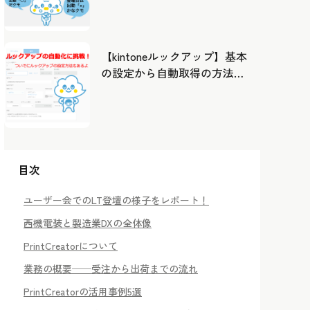
したカレンダーから出勤管
理！
【kintoneルックアップ】基本
の設定から自動取得の方法ま
で！
目次
ユーザー会でのLT登壇の様子をレポート！
西機電装と製造業DXの全体像
PrintCreatorについて
業務の概要──受注から出荷までの流れ
PrintCreatorの活用事例5選