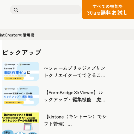
すべての機能を
検
30
無料お試し
日間
索:
Creatorの活用術
ピックアップ
〜フォームブリッジ×プリン
トクリエイターでできるこ
と〜kintoneの活用の幅を広げ
よう
【FormBridge×kViewer】ル
ックアップ・編集機能 虎の
巻！
【kintone（キントーン）でシ
フト管理】
FormBridge×kViewerで作成