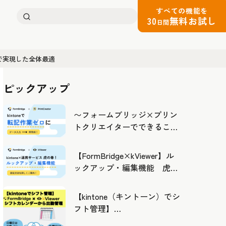
すべての機能を
検
30
無料お試し
日間
索:
eで実現した全体最適
ピックアップ
〜フォームブリッジ×プリン
トクリエイターでできるこ
と〜kintoneの活用の幅を広げ
よう
【FormBridge×kViewer】ル
ックアップ・編集機能 虎の
巻！
【kintone（キントーン）でシ
フト管理】
FormBridge×kViewerで作成