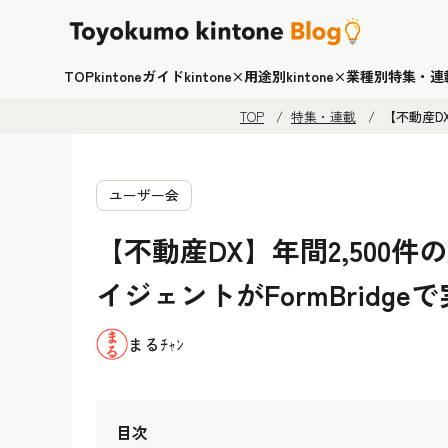
TOP
kintoneガイド
kintone×用途別
kintone×業種別
特集・連
TOP
特集・連載
【不動産D
ユーザー会
【不動産DX】年間2,500
イジェントがFormBridg
まるﾁｬﾝ
目次