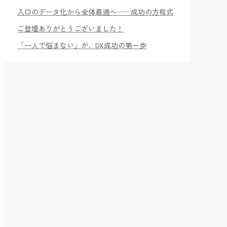
入口のデータ化から全体最適へ──成功の方程式
ご登壇ありがとうございました！
「一人で悩まない」が、DX成功の第一歩