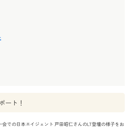
化
ポート！
ザー会での日本エイジェント 戸田昭仁さんのLT登壇の様子をお