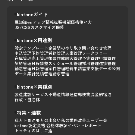
kintoneガイド
豆知識
verアップ情報
拡張機能
価格
使い方
JS/CSSカスタマイズ
機能
kintone×用途別
設定テンプレート
企業間のやり取り
問い合わせ管理
申込管理
予約管理
労務管理
人事管理
ワークフロー
在庫管理
売上管理
帳票作成
顧客管理
予実管理
申請管理
契約管理
日程調整
スケジュール管理
採用管理
進捗管理
勤怠管理
日報管理
案件管理
経費申請
営業支援
データ公開
データ集計
見積管理
請求管理
kintone×業種別
製造
建設
サービス
不動産
情報通信
郵便
物流
金融
宿泊
行政・自治体
特集・連載
私とトヨクモとの出会い
私の業務改善
ユーザー会
kintone認定資格 合格体験記
イベントレポート
トッティのはしご酒