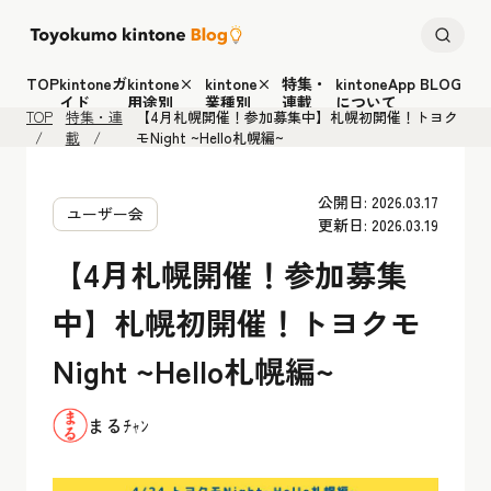
TOP
kintoneガ
kintone×
kintone×
特集・
kintoneApp BLOG
イド
用途別
業種別
連載
について
TOP
特集・連
【4月札幌開催！参加募集中】札幌初開催！トヨク
載
モNight ~Hello札幌編~
公開日: 2026.03.17
ユーザー会
更新日: 2026.03.19
【4月札幌開催！参加募集
中】札幌初開催！トヨクモ
Night ~Hello札幌編~
まるﾁｬﾝ