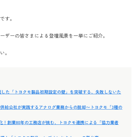
です。
ーザーの皆さまによる登壇風景を一挙にご紹介。
い。
が直面した「トヨクモ製品初期設定の壁」を突破する、失敗しないた
住宅供給公社が実践するアナログ業務からの脱却〜トヨクモ「3種の
動化！創業80年の工務店が挑む、トヨクモ連携による「協力業者