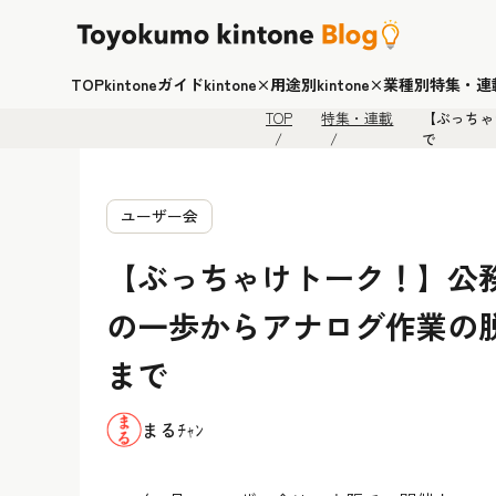
TOP
kintoneガイド
kintone×用途別
kintone×業種別
特集・連
TOP
特集・連載
【ぶっちゃ
で
ユーザー会
【ぶっちゃけトーク！】公務・
の一歩からアナログ作業の
まで
まるﾁｬﾝ