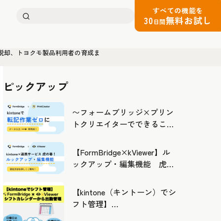
すべての機能を
検
30
無料お試し
日間
索:
の脱却、トヨクモ製品利用者の育成ま
ピックアップ
〜フォームブリッジ×プリン
トクリエイターでできるこ
と〜kintoneの活用の幅を広げ
よう
【FormBridge×kViewer】ル
ックアップ・編集機能 虎の
巻！
【kintone（キントーン）でシ
フト管理】
FormBridge×kViewerで作成