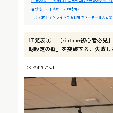
LT発表④｜【大学DX】関西外国語大学がAI活用
名残惜しい！終わりのお時間に
【ご案内】オンラインでも他社のユーザーさんと繋
LT発表①｜【kintone初心者
期設定の壁」を突破する、失敗し
【なだまるさん】