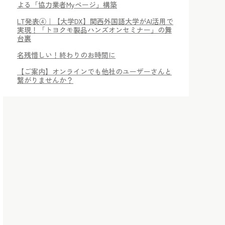
よる「協力業者Myページ」構築
LT発表④｜【大学DX】関西外国語大学がAI活用で
実現！「トヨクモ製品ハンズオンセミナー」の舞
台裏
名残惜しい！終わりのお時間に
【ご案内】オンラインでも他社のユーザーさんと
繋がりませんか？