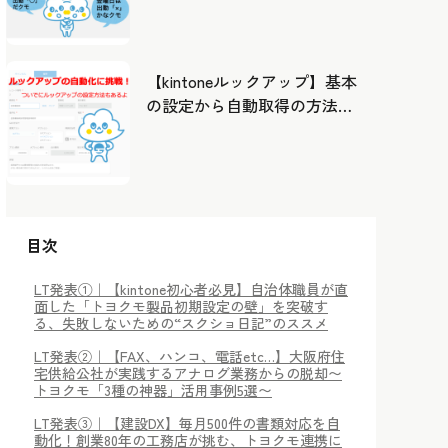
したカレンダーから出勤管
理！
【kintoneルックアップ】基本
の設定から自動取得の方法ま
で！
目次
LT発表①｜【kintone初心者必見】自治体職員が直
面した「トヨクモ製品初期設定の壁」を突破す
る、失敗しないための“スクショ日記”のススメ
LT発表②｜【FAX、ハンコ、電話etc…】大阪府住
宅供給公社が実践するアナログ業務からの脱却〜
トヨクモ「3種の神器」活用事例5選〜
LT発表③｜【建設DX】毎月500件の書類対応を自
動化！創業80年の工務店が挑む、トヨクモ連携に