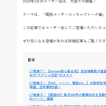
2026年2月のユーザー会は、大阪での開催！
テーマは、「関西ユーザーぶっちゃけトーク編」
この記事ではユーザー会にてご登壇いただいたユ
ぜひ気になる登壇があれば詳細記事もご覧くださ
目次
LT発表①｜【kintone初心者必見】自治体職員
めの“スクショ日記”のススメ
LT発表②｜【FAX、ハンコ、電話etc…】大阪府
神器」活用事例5選〜
LT発表③｜【建設DX】毎月500件の書類対応を自
Myページ」構築