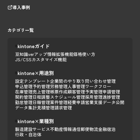
導入事例
カテゴリ一覧
kintoneガイド
豆知識
verアップ情報
拡張機能
価格
使い方
JS/CSSカスタマイズ
機能
kintone×用途別
設定テンプレート
企業間のやり取り
問い合わせ管理
申込管理
予約管理
労務管理
人事管理
ワークフロー
在庫管理
売上管理
帳票作成
顧客管理
予実管理
申請管理
契約管理
日程調整
スケジュール管理
採用管理
進捗管理
勤怠管理
日報管理
案件管理
経費申請
営業支援
データ公開
データ集計
見積管理
請求管理
kintone×業種別
製造
建設
サービス
不動産
情報通信
郵便
物流
金融
宿泊
行政・自治体