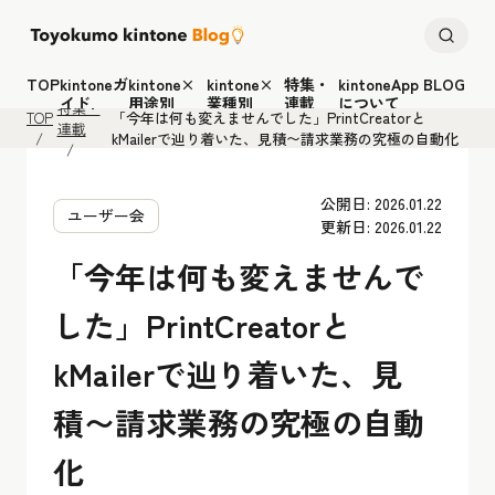
TOP
kintoneガ
kintone×
kintone×
特集・
kintoneApp BLOG
イド
用途別
業種別
連載
について
特集・
TOP
「今年は何も変えませんでした」PrintCreatorと
連載
kMailerで辿り着いた、見積〜請求業務の究極の自動化
公開日: 2026.01.22
ユーザー会
更新日: 2026.01.22
「今年は何も変えませんで
した」PrintCreatorと
kMailerで辿り着いた、見
積〜請求業務の究極の自動
化