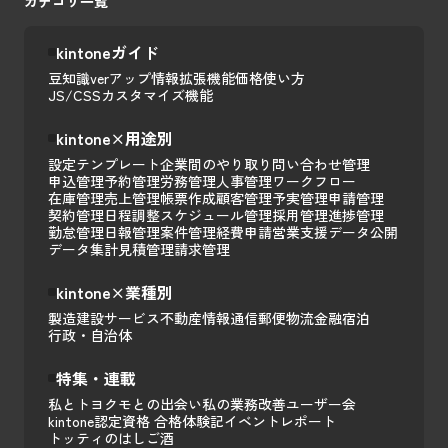
カテゴリ一覧
kintoneガイド
豆知識
verアップ情報
拡張機能
価格
使い方
JS/CSSカスタマイズ
機能
kintone×用途別
設定テンプレート
企業間のやり取り
問い合わせ管理
申込管理
予約管理
労務管理
人事管理
ワークフロー
在庫管理
売上管理
帳票作成
顧客管理
予実管理
申請管理
契約管理
日程調整
スケジュール管理
採用管理
進捗管理
勤怠管理
日報管理
案件管理
経費申請
営業支援
データ公開
データ集計
見積管理
請求管理
kintone×業種別
製造
建設
サービス
不動産
情報通信
郵便
物流
金融
宿泊
行政・自治体
特集・連載
私とトヨクモとの出会い
私の業務改善
ユーザー会
kintone認定資格 合格体験記
イベントレポート
トッティのはしご酒