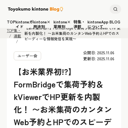
TOP
kintoneガ
kintone×
kintone×
特集・
kintoneApp BLOG
特
イド
用途別
業種別
連載
について
【お米業界初!?】FormBridgeで集荷予約＆kViewerでHP更
TOP
集・
新を内製化！ 〜お米集荷のカンタンWeb予約とHPでのス
連載
ピーディーな情報発信を実現〜
公開日: 2025.11.06
ユーザー会
更新日: 2025.11.06
【お米業界初!?】
FormBridgeで集荷予約＆
kViewerでHP更新を内製
化！ 〜お米集荷のカンタン
Web予約とHPでのスピーデ