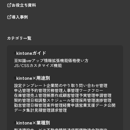
お役立ち資料
導入事例
カテゴリ一覧
kintoneガイド
豆知識
verアップ情報
拡張機能
価格
使い方
JS/CSSカスタマイズ
機能
kintone×用途別
設定テンプレート
企業間のやり取り
問い合わせ管理
申込管理
予約管理
労務管理
人事管理
ワークフロー
在庫管理
売上管理
帳票作成
顧客管理
予実管理
申請管理
契約管理
日程調整
スケジュール管理
採用管理
進捗管理
勤怠管理
日報管理
案件管理
経費申請
営業支援
データ公開
データ集計
見積管理
請求管理
kintone×業種別
製造
建設
サービス
不動産
情報通信
郵便
物流
金融
宿泊