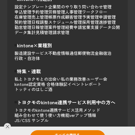
設定テンプレート
企業間のやり取り
問い合わせ管理
申込管理
予約管理
労務管理
人事管理
ワークフロー
在庫管理
売上管理
帳票作成
顧客管理
予実管理
申請管理
契約管理
日程調整
スケジュール管理
採用管理
進捗管理
勤怠管理
日報管理
案件管理
経費申請
営業支援
データ公開
データ集計
見積管理
請求管理
kintone×業種別
製造
建設
サービス
不動産
情報通信
郵便
物流
金融
宿泊
行政・自治体
特集・連載
私とトヨクモとの出会い
私の業務改善
ユーザー会
kintone認定資格 合格体験記
イベントレポート
トッティのはしご酒
トヨクモのkintone連携サービス利用中の方へ
トヨクモのkintone連携サービス活用メソッド
組み合わせて使う
使い方
機能
verアップ情報
JS/CSS サンプル
すべての機能を