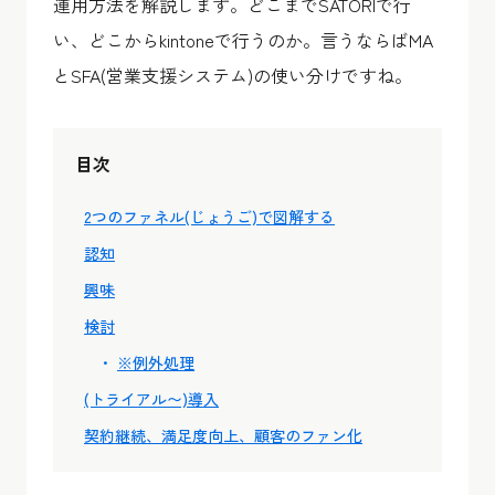
運用方法を解説します。どこまでSATORIで行
い、どこからkintoneで行うのか。言うならばMA
とSFA(営業支援システム)の使い分けですね。
目次
2つのファネル(じょうご)で図解する
認知
興味
検討
※例外処理
(トライアル〜)導入
契約継続、満足度向上、顧客のファン化