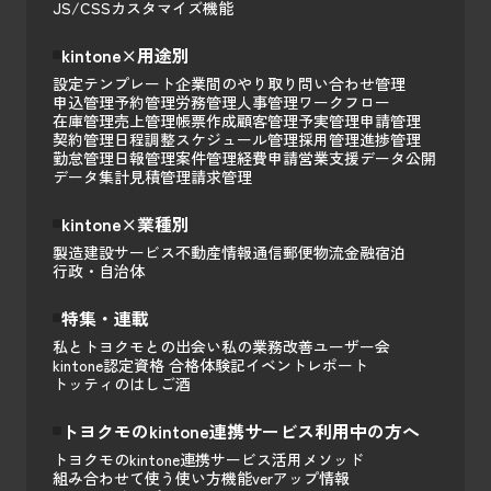
JS/CSSカスタマイズ
機能
kintone×用途別
設定テンプレート
企業間のやり取り
問い合わせ管理
申込管理
予約管理
労務管理
人事管理
ワークフロー
在庫管理
売上管理
帳票作成
顧客管理
予実管理
申請管理
契約管理
日程調整
スケジュール管理
採用管理
進捗管理
勤怠管理
日報管理
案件管理
経費申請
営業支援
データ公開
データ集計
見積管理
請求管理
kintone×業種別
製造
建設
サービス
不動産
情報通信
郵便
物流
金融
宿泊
行政・自治体
特集・連載
私とトヨクモとの出会い
私の業務改善
ユーザー会
kintone認定資格 合格体験記
イベントレポート
トッティのはしご酒
トヨクモのkintone連携サービス利用中の方へ
トヨクモのkintone連携サービス活用メソッド
組み合わせて使う
使い方
機能
verアップ情報