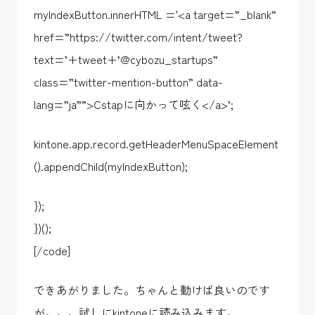
myIndexButton.innerHTML ='<a target=”_blank”
href=”https://twitter.com/intent/tweet?
text=’+tweet+’@cybozu_startups”
class=”twitter-mention-button” data-
lang=”ja””>Cstapに向かって呟く</a>’;
kintone.app.record.getHeaderMenuSpaceElement
().appendChild(myIndexButton);
});
})();
[/code]
できあがりました。ちゃんと動けば良いのです
が。。。試しにkintoneに読み込みます。