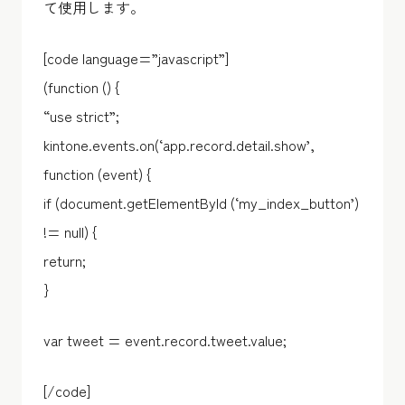
て使用します。
[code language=”javascript”]
(function () {
“use strict”;
kintone.events.on(‘app.record.detail.show’,
function (event) {
if (document.getElementById (‘my_index_button’)
!= null) {
return;
}
var tweet = event.record.tweet.value;
[/code]