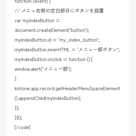
function (event) {
// メニュ右側の空白部分にボタンを設置
var myIndexButton =
document.createElement(‘button’);
myIndexButton.id = ‘my_index_button’;
myIndexButton.innerHTML = ‘メニュー部ボタン’;
myIndexButton.onclick = function () {
window.alert(‘メニュー部’);
}
kintone.app.record.getHeaderMenuSpaceElement
().appendChild(myIndexButton);
});
})();
[/code]