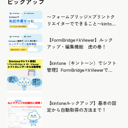
ピックアップ
〜フォームブリッジ×プリントク
リエイターでできること〜kintone
の活用の幅を広げよう
【FormBridge×kViewer】ルック
アップ・編集機能 虎の巻！
【kintone（キントーン）でシフト
管理】FormBridge×kViewerで作
成したカレンダーから出勤管理！
【kintoneルックアップ】基本の設
定から自動取得の方法まで！