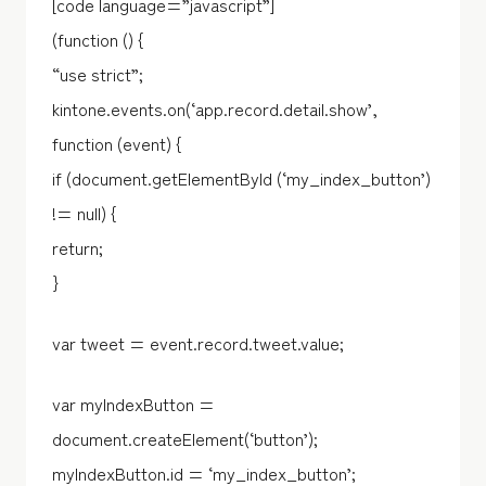
[code language=”javascript”]
(function () {
“use strict”;
kintone.events.on(‘app.record.detail.show’,
function (event) {
if (document.getElementById (‘my_index_button’)
!= null) {
return;
}
var tweet = event.record.tweet.value;
var myIndexButton =
document.createElement(‘button’);
myIndexButton.id = ‘my_index_button’;