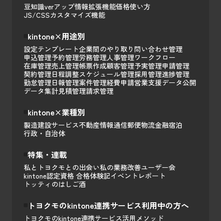
豆知識
verアップ情報
拡張機能
価格
使い方
JS/CSSカスタマイズ
機能
kintone×用途別
設定テンプレート
企業間のやり取り
問い合わせ管理
申込管理
予約管理
労務管理
人事管理
ワークフロー
在庫管理
売上管理
帳票作成
顧客管理
予実管理
申請管理
契約管理
日程調整
スケジュール管理
採用管理
進捗管理
勤怠管理
日報管理
案件管理
経費申請
営業支援
データ公開
データ集計
見積管理
請求管理
kintone×業種別
製造
建設
サービス
不動産
情報通信
郵便
物流
金融
宿泊
行政・自治体
特集・連載
私とトヨクモとの出会い
私の業務改善
ユーザー会
kintone認定資格 合格体験記
イベントレポート
トッティのはしご酒
トヨクモのkintone連携サービス利用中の方へ
トヨクモのkintone連携サービス活用メソッド