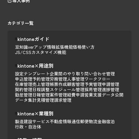
導入事例
カテゴリ一覧
kintoneガイド
豆知識
verアップ情報
拡張機能
価格
使い方
JS/CSSカスタマイズ
機能
kintone×用途別
設定テンプレート
企業間のやり取り
問い合わせ管理
申込管理
予約管理
労務管理
人事管理
ワークフロー
在庫管理
売上管理
帳票作成
顧客管理
予実管理
申請管理
契約管理
日程調整
スケジュール管理
採用管理
進捗管理
勤怠管理
日報管理
案件管理
経費申請
営業支援
データ公開
データ集計
見積管理
請求管理
kintone×業種別
製造
建設
サービス
不動産
情報通信
郵便
物流
金融
宿泊
行政・自治体