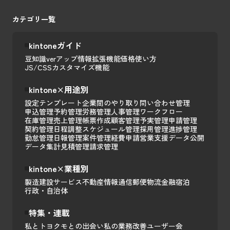
カテゴリ一覧
kintoneガイド
豆知識
verアップ情報
拡張機能
価格
使い方
JS/CSSカスタマイズ
機能
kintone×用途別
設定テンプレート
企業間のやり取り
問い合わせ管理
申込管理
予約管理
労務管理
人事管理
ワークフロー
在庫管理
売上管理
帳票作成
顧客管理
予実管理
申請管理
契約管理
日程調整
スケジュール管理
採用管理
進捗管理
勤怠管理
日報管理
案件管理
経費申請
営業支援
データ公開
データ集計
見積管理
請求管理
kintone×業種別
製造
建設
サービス
不動産
情報通信
郵便
物流
金融
宿泊
行政・自治体
特集・連載
私とトヨクモとの出会い
私の業務改善
ユーザー会