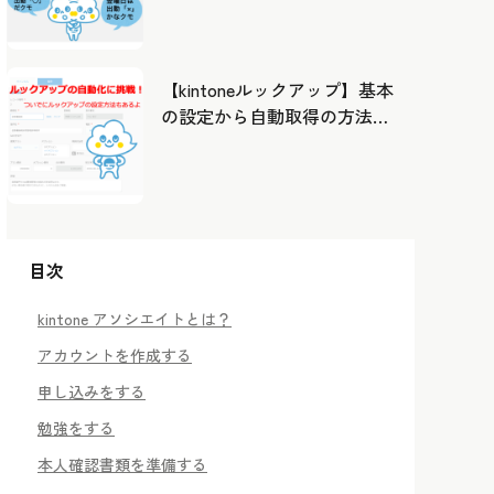
したカレンダーから出勤管
理！
【kintoneルックアップ】基本
の設定から自動取得の方法ま
で！
目次
kintone アソシエイトとは？
アカウントを作成する
申し込みをする
勉強をする
本人確認書類を準備する