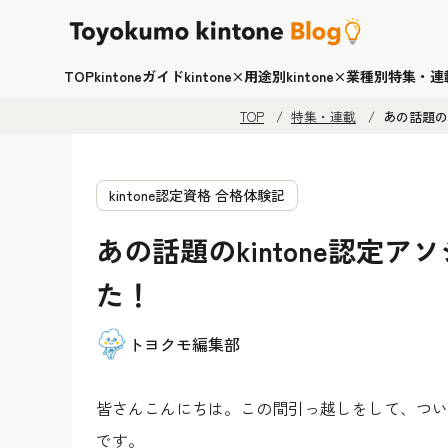
TOP
kintoneガイド
kintone×用途別
kintone×業種別
特集・連
TOP
特集・連載
あの話題の
kintone認定資格 合格体験記
あの話題のkintone認定
た！
トヨクモ編集部
皆さんこんにちは。この間引っ越しをして、つい
です。