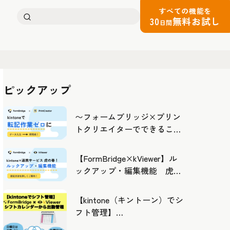
すべての機能を
検
30
無料お試し
日間
索:
ピックアップ
〜フォームブリッジ×プリン
トクリエイターでできるこ
と〜kintoneの活用の幅を広げ
よう
【FormBridge×kViewer】ル
ックアップ・編集機能 虎の
巻！
【kintone（キントーン）でシ
フト管理】
FormBridge×kViewerで作成